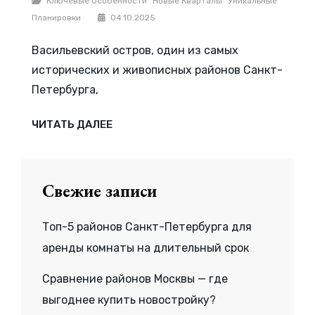
Ключевые Особенности
Новые Кварталы
Уникальные
Планировки
04.10.2025
Васильевский остров, один из самых
исторических и живописных районов Санкт-
Петербурга,
НОВЫЕ
ЧИТАТЬ ДАЛЕЕ
КВАРТАЛЫ
НА
ВАСИЛЬЕВСКОМ
ОСТРОВЕ
—
УНИКАЛЬНЫЕ
ПЛАНИРОВКИ
И
КЛЮЧЕВЫЕ
ОСОБЕННОСТИ
Свежие записи
Топ-5 районов Санкт-Петербурга для
аренды комнаты на длительный срок
Сравнение районов Москвы — где
выгоднее купить новостройку?