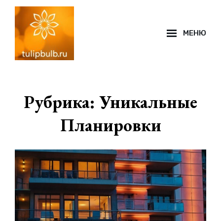
Перейти
к
МЕНЮ
содержимому
Наложение
сайта
Рубрика:
Уникальные
Планировки