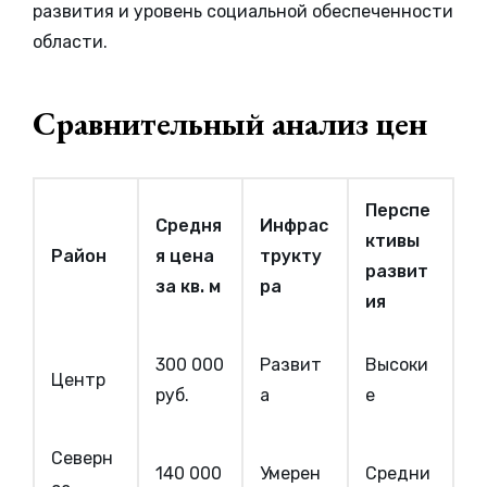
развития и уровень социальной обеспеченности
области.
Сравнительный анализ цен
Перспе
Средня
Инфрас
ктивы
Район
я цена
трукту
развит
за кв. м
ра
ия
300 000
Развит
Высоки
Центр
руб.
а
е
Северн
140 000
Умерен
Средни