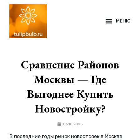
Перейти
к
МЕНЮ
содержимому
Наложение
сайта
Сравнение Районов
Москвы — Где
Выгоднее Купить
Новостройку?
Автор:
06.10.2025
Моисеев
В последние годы рынок новостроек в Москве
Василий