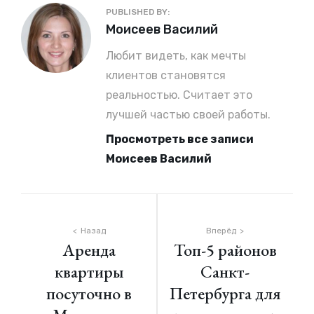
PUBLISHED BY:
Автор:
Моисеев Василий
Любит видеть, как мечты
клиентов становятся
реальностью. Считает это
лучшей частью своей работы.
Просмотреть все записи
Моисеев Василий
Навигация
Назад
Вперёд
Аренда
Топ-5 районов
по
квартиры
Санкт-
записям
посуточно в
Петербурга для