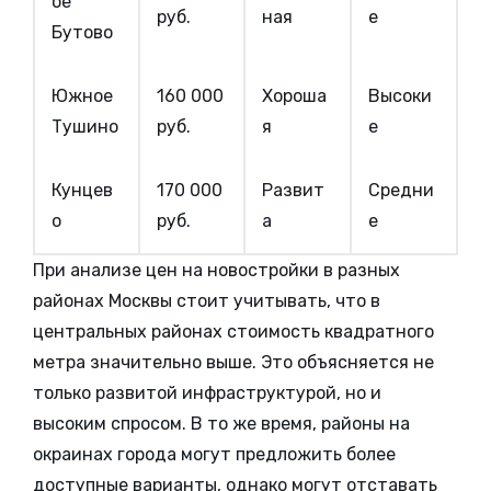
ое
руб.
ная
е
Бутово
Южное
160 000
Хороша
Высоки
Тушино
руб.
я
е
Кунцев
170 000
Развит
Средни
о
руб.
а
е
При анализе цен на новостройки в разных
районах Москвы стоит учитывать, что в
центральных районах стоимость квадратного
метра значительно выше. Это объясняется не
только развитой инфраструктурой, но и
высоким спросом. В то же время, районы на
окраинах города могут предложить более
доступные варианты, однако могут отставать