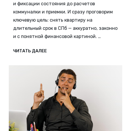
и фиксации состояния до расчетов
коммуналки и приемки. И сразу проговорим
ключевую цель:
снять квартиру на
длительный срок в СПб
— аккуратно, законно
и с понятной финансовой картиной. …
КАК
ЧИТАТЬ ДАЛЕЕ
СНЯТЬ
КВАРТИРУ
НАДОЛГО
В
САНКТ-
ПЕТЕРБУРГЕ:
ПОЛНЫЙ
ГИД
С
ПРИМЕРАМИ