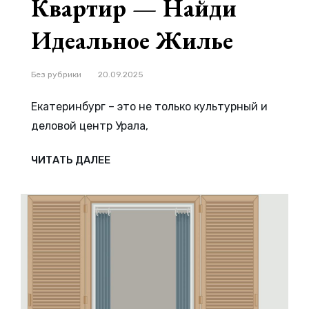
Квартир — Найди
Идеальное Жилье
Рубрики
Без рубрики
20.09.2025
Екатеринбург – это не только культурный и
деловой центр Урала,
ЛУЧШИЕ
ЧИТАТЬ ДАЛЕЕ
РАЙОНЫ
ЕКАТЕРИНБУРГА
ДЛЯ
ПОСУТОЧНОЙ
АРЕНДЫ
КВАРТИР
—
НАЙДИ
ИДЕАЛЬНОЕ
ЖИЛЬЕ