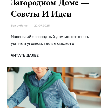
Загородном Доме —
Советы И Идеи
Рубрики
Без рубрики
22.09.2025
Маленький загородный дом может стать
уютным уголком, где вы сможете
КАК
ЧИТАТЬ ДАЛЕЕ
ОРГАНИЗОВАТЬ
КОМФОРТНОЕ
ПРОСТРАНСТВО
В
МАЛЕНЬКОМ
ЗАГОРОДНОМ
ДОМЕ
—
СОВЕТЫ
И
ИДЕИ