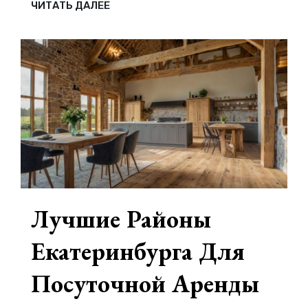
СНИМАТЬ
ЧИТАТЬ ДАЛЕЕ
ЛИ
КВАРТИРУ
В
МОСКВЕ
ПОСУТОЧНО
ИЛИ
ВЫБРАТЬ
ОТЕЛЬ
—
ЧТО
ЛУЧШЕ?
Лучшие Районы
Екатеринбурга Для
Посуточной Аренды