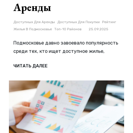
Аренды
Рубрики
Доступных Для Аренды
Доступных Для Покупки
Рейтинг
Жилья В Подмосковье
Топ-10 Районов
25.09.2025
Подмосковье давно завоевало популярность
среди тех, кто ищет доступное жилье,
ТОП-10
ЧИТАТЬ ДАЛЕЕ
РАЙОНОВ
ПОДМОСКОВЬЯ
С
ДОСТУПНЫМ
ЖИЛЬЕМ
—
ЛУЧШИЕ
ВАРИАНТЫ
ДЛЯ
ПОКУПКИ
И
АРЕНДЫ