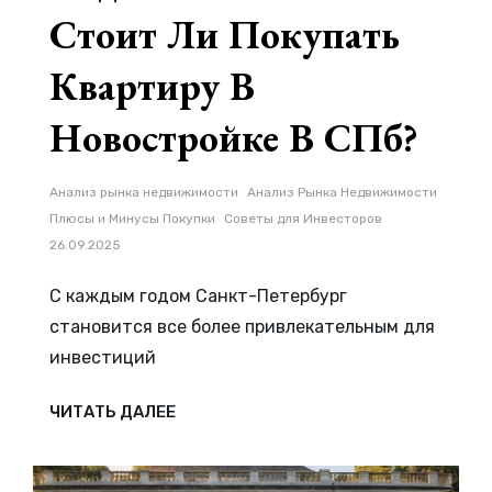
Стоит Ли Покупать
Квартиру В
Новостройке В СПб?
Рубрики
Анализ рынка недвижимости
Анализ Рынка Недвижимости
Плюсы и Минусы Покупки
Советы для Инвесторов
26.09.2025
С каждым годом Санкт-Петербург
становится все более привлекательным для
инвестиций
ИНВЕСТИЦИИ
ЧИТАТЬ ДАЛЕЕ
В
НЕДВИЖИМОСТЬ
—
СТОИТ
ЛИ
ПОКУПАТЬ
КВАРТИРУ
В
НОВОСТРОЙКЕ
В