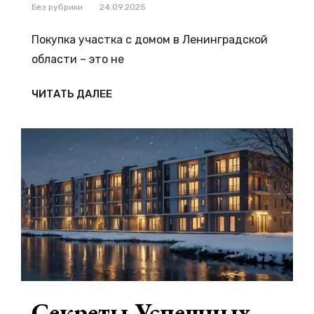
Рубрики
Без рубрики
24.09.2025
Покупка участка с домом в Ленинградской
области – это не
КАК
ЧИТАТЬ ДАЛЕЕ
ВЫБРАТЬ
ИДЕАЛЬНЫЙ
УЧАСТОК
С
ДОМОМ
В
ЛЕНИНГРАДСКОЙ
ОБЛАСТИ
—
СОВЕТЫ
И
РЕКОМЕНДАЦИИ
ДЛЯ
УСПЕШНОЙ
ПОКУПКИ
Секреты Успешных