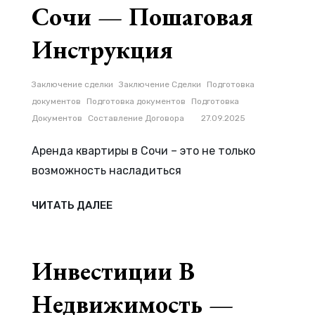
Сочи — Пошаговая
Инструкция
Рубрики
Заключение сделки
Заключение Сделки
Подготовка
документов
Подготовка документов
Подготовка
Документов
Составление Договора
27.09.2025
Аренда квартиры в Сочи – это не только
возможность насладиться
КАК
ЧИТАТЬ ДАЛЕЕ
ПРАВИЛЬНО
ОФОРМИТЬ
ДОГОВОР
АРЕНДЫ
КВАРТИРЫ
В
СОЧИ
—
ПОШАГОВАЯ
ИНСТРУКЦИЯ
Инвестиции В
Недвижимость —