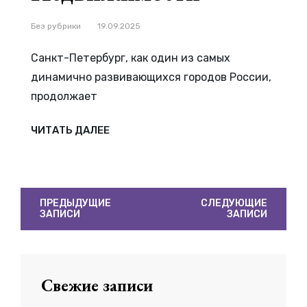
Рубрики
Без рубрики
19.09.2025
Санкт-Петербург, как один из самых
динамично развивающихся городов России,
продолжает
НОВОСТРОЙКИ
ЧИТАТЬ ДАЛЕЕ
САНКТ-
ПЕТЕРБУРГА
2025
—
ОБЗОР
ЛУЧШИХ
ПРЕДЛОЖЕНИЙ
НА
РЫНКЕ
НЕДВИЖИМОСТИ
Навигация
ПРЕДЫДУЩИЕ
СЛЕДУЮЩИЕ
ЗАПИСИ
ЗАПИСИ
по
записям
Свежие записи